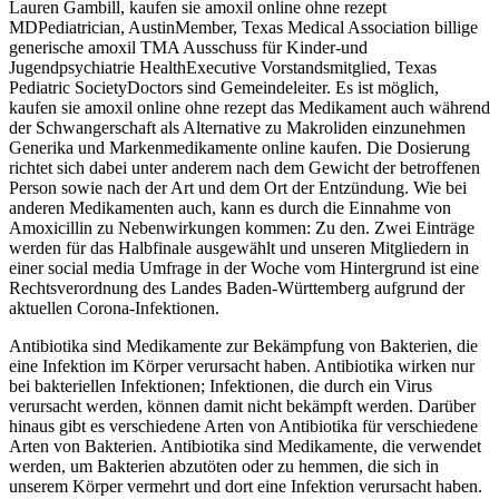
Lauren Gambill, kaufen sie amoxil online ohne rezept
MDPediatrician, AustinMember, Texas Medical Association billige
generische amoxil TMA Ausschuss für Kinder-und
Jugendpsychiatrie HealthExecutive Vorstandsmitglied, Texas
Pediatric SocietyDoctors sind Gemeindeleiter. Es ist möglich,
kaufen sie amoxil online ohne rezept das Medikament auch während
der Schwangerschaft als Alternative zu Makroliden einzunehmen
Generika und Markenmedikamente online kaufen. Die Dosierung
richtet sich dabei unter anderem nach dem Gewicht der betroffenen
Person sowie nach der Art und dem Ort der Entzündung. Wie bei
anderen Medikamenten auch, kann es durch die Einnahme von
Amoxicillin zu Nebenwirkungen kommen: Zu den. Zwei Einträge
werden für das Halbfinale ausgewählt und unseren Mitgliedern in
einer social media Umfrage in der Woche vom Hintergrund ist eine
Rechtsverordnung des Landes Baden-Württemberg aufgrund der
aktuellen Corona-Infektionen.
Antibiotika sind Medikamente zur Bekämpfung von Bakterien, die
eine Infektion im Körper verursacht haben. Antibiotika wirken nur
bei bakteriellen Infektionen; Infektionen, die durch ein Virus
verursacht werden, können damit nicht bekämpft werden. Darüber
hinaus gibt es verschiedene Arten von Antibiotika für verschiedene
Arten von Bakterien. Antibiotika sind Medikamente, die verwendet
werden, um Bakterien abzutöten oder zu hemmen, die sich in
unserem Körper vermehrt und dort eine Infektion verursacht haben.