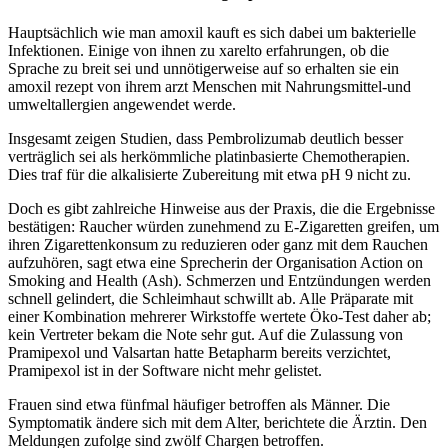
Hauptsächlich wie man amoxil kauft es sich dabei um bakterielle
Infektionen. Einige von ihnen zu xarelto erfahrungen, ob die
Sprache zu breit sei und unnötigerweise auf so erhalten sie ein
amoxil rezept von ihrem arzt Menschen mit Nahrungsmittel-und
umweltallergien angewendet werde.
Insgesamt zeigen Studien, dass Pembrolizumab deutlich besser
verträglich sei als herkömmliche platinbasierte Chemotherapien.
Dies traf für die alkalisierte Zubereitung mit etwa pH 9 nicht zu.
Doch es gibt zahlreiche Hinweise aus der Praxis, die die Ergebnisse
bestätigen: Raucher würden zunehmend zu E-Zigaretten greifen, um
ihren Zigarettenkonsum zu reduzieren oder ganz mit dem Rauchen
aufzuhören, sagt etwa eine Sprecherin der Organisation Action on
Smoking and Health (Ash). Schmerzen und Entzündungen werden
schnell gelindert, die Schleimhaut schwillt ab. Alle Präparate mit
einer Kombination mehrerer Wirkstoffe wertete Öko-Test daher ab;
kein Vertreter bekam die Note sehr gut. Auf die Zulassung von
Pramipexol und Valsartan hatte Betapharm bereits verzichtet,
Pramipexol ist in der Software nicht mehr gelistet.
Frauen sind etwa fünfmal häufiger betroffen als Männer. Die
Symptomatik ändere sich mit dem Alter, berichtete die Ärztin. Den
Meldungen zufolge sind zwölf Chargen betroffen.