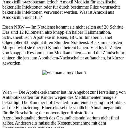
Amoxicillin-tazobactam jedoch Amoxil Medizin für spezifische
bakterielle Infektionen oder für durch bestimmte Pilze verursachte
bakterielle Infektionen verwendet werden. Was ist Amoxil aus
Amoxicillin nicht für?
Essen NRW — Im Notdienst kommt sie nicht selten auf 20 Schritte.
Das sind 12 Kilometer, also knapp ein halber Halbmarathon.
Schwanenbusch-Apotheke in Essen, 18 Uhr: Inhaberin Janet
Olgemöller 43 beginnt ihren Stunden-Notdienst. Bis zum nächsten
Morgen wird sie über 60 Kunden betreut haben. Viel los in Zeiten
von knappen Ressourcen an Medikamenten — und die Zündschnur
einiger, die jetzt am Apotheken-Nachtschalter auftauchen, ist kürzer
geworden.
Wien — Die Apothekerkammer hat ihr Angebot zur Herstellung von
Antibiotikasäften für Kinder wegen des Medikamentenmangels
bekräftigt. Die Kammer hofft weiterhin auf eine Lösung im Hinblick
auf die Finanzierung. Einerseits sei die staatliche Abnahmegarantie
für die Beschaffung der notwendigen Rohstoffe in
Arzneibuchqualität durch das Gesundheitsministerium nicht final
gelöst. Andererseits müsse die Kostenübernahme mit dem